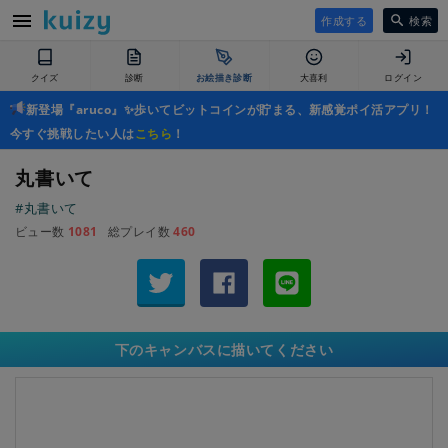
作成する
検索
クイズ
診断
お絵描き診断
大喜利
ログイン
新登場『aruco』✨歩いてビットコインが貯まる、新感覚ポイ活アプリ！
今すぐ挑戦したい人は
こちら
！
丸書いて
#丸書いて
ビュー数
1081
総プレイ数
460
下のキャンバスに描いてください