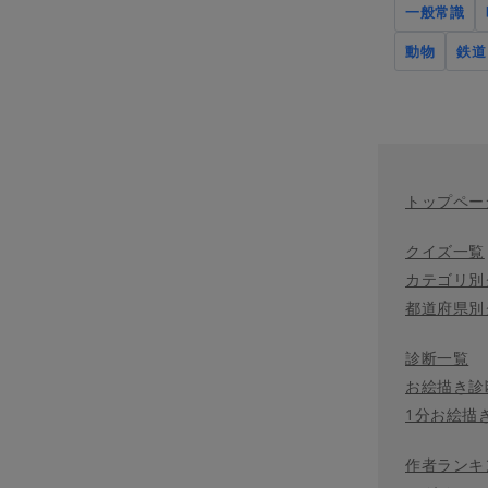
一般常識
動物
鉄道
トップペー
クイズ一覧
カテゴリ別
都道府県別
診断一覧
お絵描き診
1分お絵描
作者ランキ