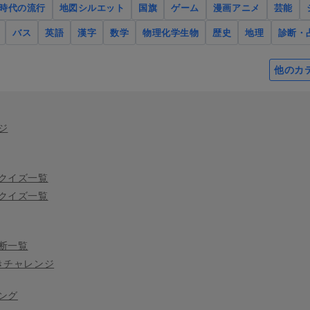
時代の流行
地図シルエット
国旗
ゲーム
漫画アニメ
芸能
バス
英語
漢字
数学
物理化学生物
歴史
地理
診断・
他のカ
ジ
クイズ一覧
クイズ一覧
断一覧
きチャレンジ
ング