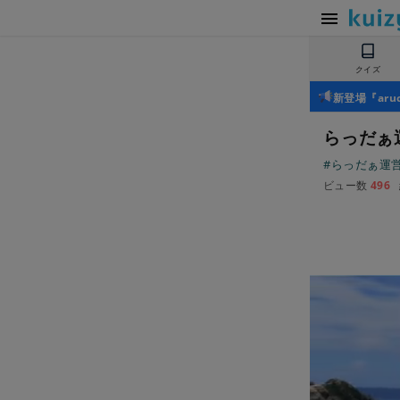
クイズ
新登場『ar
らっだぁ
#らっだぁ運
ビュー数
496