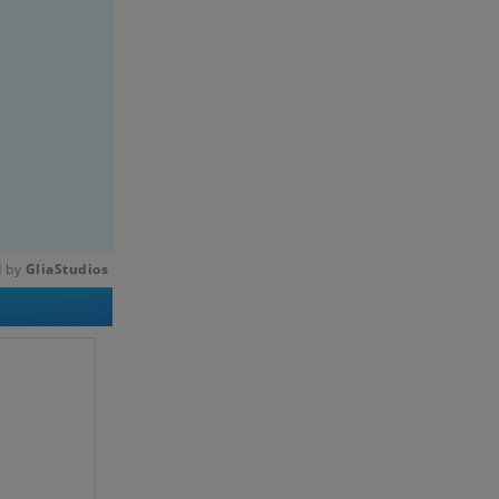
 by 
GliaStudios
Mute