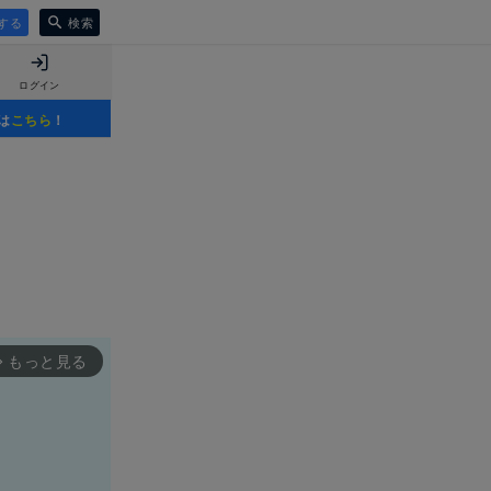
する
検索
ログイン
は
こちら
！
もっと見る
rward_ios