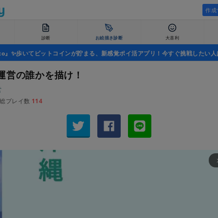
作成
診断
お絵描き診断
大喜利
uco』✨歩いてビットコインが貯まる、新感覚ポイ活アプリ！今すぐ挑戦したい人
運営の誰かを描け！
営
総プレイ数
114
arrow_fo