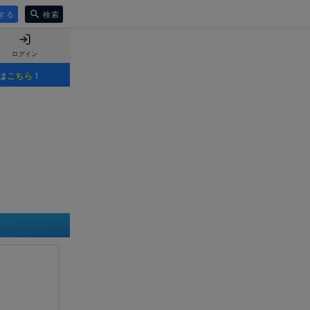
する
検索
ログイン
は
こちら
！