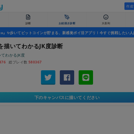
作成
診断
お絵描き診断
大喜利
uco』✨歩いてビットコインが貯まる、新感覚ポイ活アプリ！今すぐ挑戦したい人
を描いてわかるJK度診断
てわかるJK度
476
総プレイ数
580367
下のキャンバスに描いてください