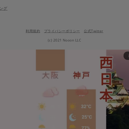
ング
利用規約
プライバシーポリシー
公式Twitter
(c) 2021 Nooon LLC
arrow_fo