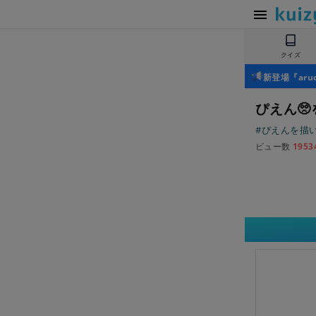
クイズ
新登場『ar
ぴえん
#ぴえんを描い
ビュー数
1953