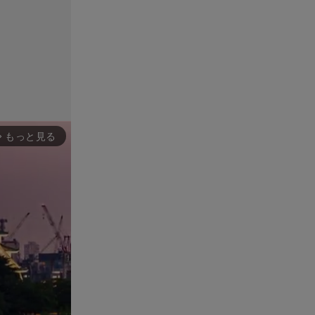
もっと見る
rward_ios