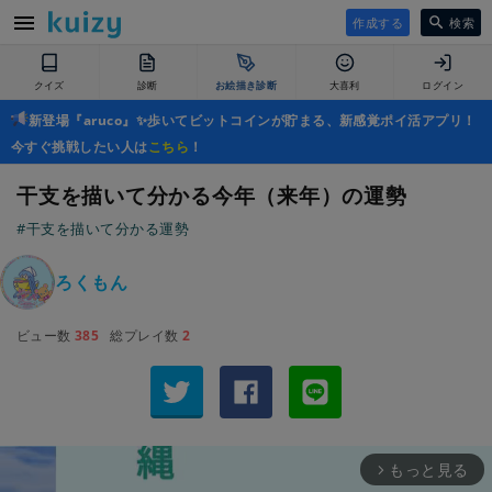
作成する
検索
クイズ
診断
お絵描き診断
大喜利
ログイン
新登場『aruco』✨歩いてビットコインが貯まる、新感覚ポイ活アプリ！
今すぐ挑戦したい人は
こちら
！
干支を描いて分かる今年（来年）の運勢
#干支を描いて分かる運勢
ろくもん
ビュー数
385
総プレイ数
2
もっと見る
arrow_forward_ios