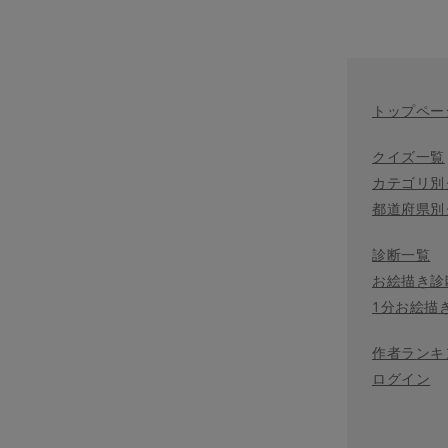
トップペー
クイズ一覧
カテゴリ別
都道府県別
診断一覧
お絵描き診
1分お絵描
作者ランキ
ログイン