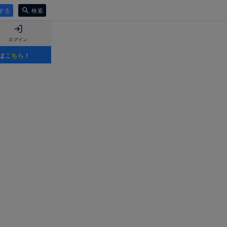
する
検索
ログイン
は
こちら
！