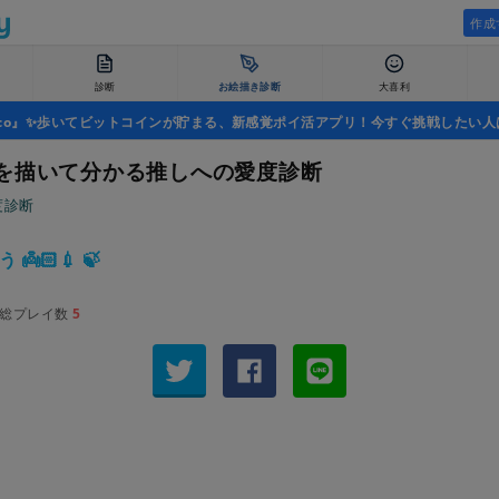
作成
診断
お絵描き診断
大喜利
uco』✨歩いてビットコインが貯まる、新感覚ポイ活アプリ！今すぐ挑戦したい人
を描いて分かる推しへの愛度診断
度診断
👼🏻💉 🍃
総プレイ数
5