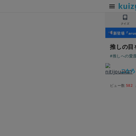
クイズ
新登場『ar
推しの目
#推しへの愛
こたろう 
ビュー数
582