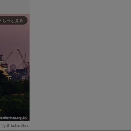
もっと見る
rward_ios
 by 
GliaStudios