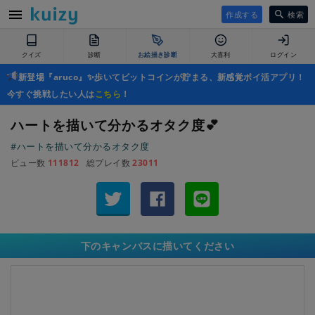
作成する
検索
クイズ
診断
お絵描き診断
大喜利
ログイン
新登場『aruco』✨歩いてビットコインが貯まる、新感覚ポイ活アプリ！
今すぐ挑戦したい人は
こちら
！
ハートを描いて分かるオタク度💕
#ハートを描いて分かるオタク度
ビュー数
111812
総プレイ数
23011
下のキャンバスに描いてください