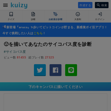
作成する
検索
クイズ
診断
お絵描き診断
大喜利
ログイン
新登場『aruco』✨歩いてビットコインが貯まる、新感覚ポイ活アプリ！
今すぐ挑戦したい人は
こちら
！
🙂を描いてあなたのサイコパス度を診断
#サイコパス度
ビュー数
81455
総プレイ数
27325
下のキャンバスに描いてください