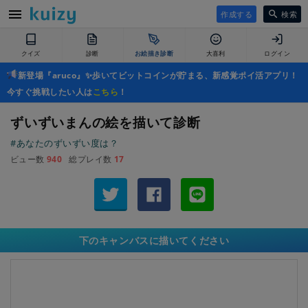
作成する
検索
クイズ
診断
お絵描き診断
大喜利
ログイン
新登場『aruco』✨歩いてビットコインが貯まる、新感覚ポイ活アプリ！
今すぐ挑戦したい人は
こちら
！
ずいずいまんの絵を描いて診断
#あなたのずいずい度は？
ビュー数
940
総プレイ数
17
下のキャンバスに描いてください