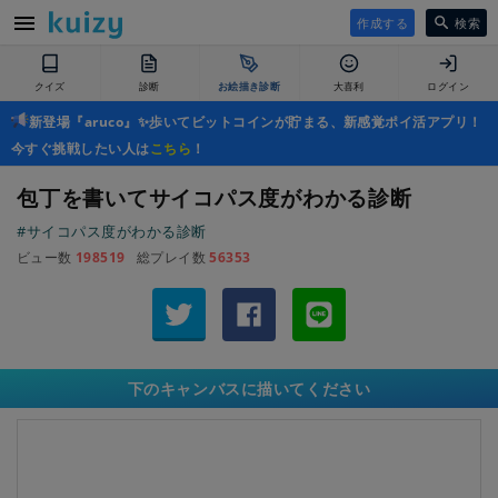
作成する
検索
クイズ
診断
お絵描き診断
大喜利
ログイン
新登場『aruco』✨歩いてビットコインが貯まる、新感覚ポイ活アプリ！
今すぐ挑戦したい人は
こちら
！
包丁を書いてサイコパス度がわかる診断
#サイコパス度がわかる診断
ビュー数
198519
総プレイ数
56353
下のキャンバスに描いてください