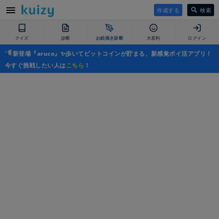
作成する
検索
クイズ
診断
お絵描き診断
大喜利
ログイン
新登場『aruco』✨歩いてビットコインが貯まる、新感覚ポイ活アプリ！
今すぐ挑戦したい人は
こちら
！