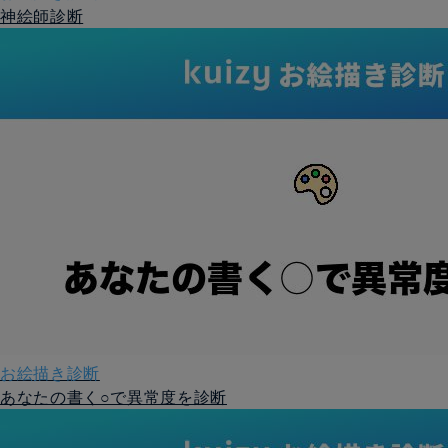
神絵師診断
お絵描き診断
あなたの書く○で異常度を診断