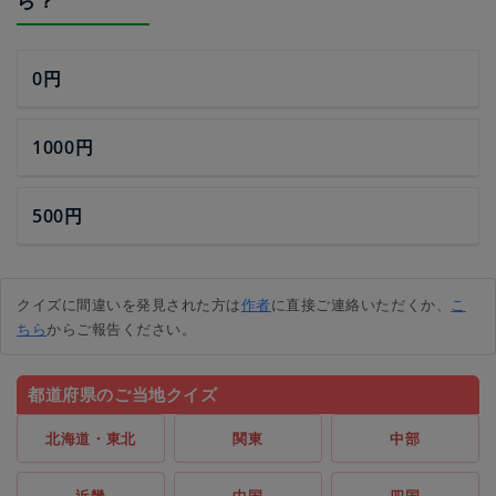
ら？
0円
1000円
500円
クイズに間違いを発見された方は
作者
に直接ご連絡いただくか、
こ
ちら
からご報告ください。
都道府県のご当地クイズ
北海道・東北
関東
中部