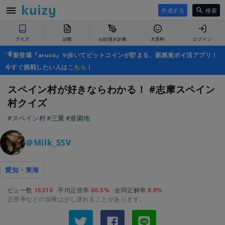
作成する
検索
クイズ
診断
お絵描き診断
大喜利
ログイン
新登場『aruco』✨歩いてビットコインが貯まる、新感覚ポイ活アプリ！
今すぐ挑戦したい人は
こちら
！
スペイン村が好きならわかる！ #志摩スペイン
村クイズ
#スペイン村
#三重
#遊園地
＠Milk_SSV
愛知・東海
ビュー数
16310
平均正答率
60.5%
全問正解率
8.8%
正答率などの反映は少し遅れることがあります。