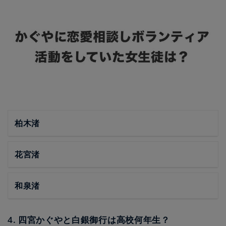
柏木渚
花宮渚
和泉渚
4. 四宮かぐやと白銀御行は高校何年生？