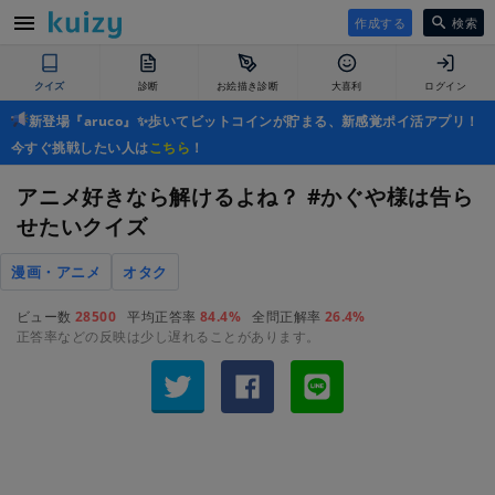
作成する
検索
クイズ
診断
お絵描き診断
大喜利
ログイン
新登場『aruco』✨歩いてビットコインが貯まる、新感覚ポイ活アプリ！
今すぐ挑戦したい人は
こちら
！
アニメ好きなら解けるよね？ #かぐや様は告ら
せたいクイズ
漫画・アニメ
オタク
ビュー数
28500
平均正答率
84.4%
全問正解率
26.4%
正答率などの反映は少し遅れることがあります。