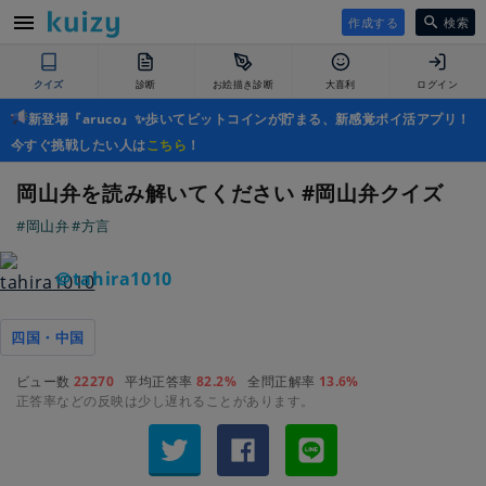
作成する
検索
クイズ
診断
お絵描き診断
大喜利
ログイン
新登場『aruco』✨歩いてビットコインが貯まる、新感覚ポイ活アプリ！
今すぐ挑戦したい人は
こちら
！
岡山弁を読み解いてください #岡山弁クイズ
#岡山弁
#方言
＠tahira1010
四国・中国
ビュー数
22270
平均正答率
82.2%
全問正解率
13.6%
正答率などの反映は少し遅れることがあります。