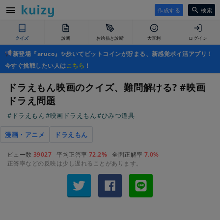
作成する
検索
クイズ
診断
お絵描き診断
大喜利
ログイン
新登場『aruco』✨歩いてビットコインが貯まる、新感覚ポイ活アプリ！
今すぐ挑戦したい人は
こちら
！
ドラえもん映画のクイズ、難問解ける? #映画
ドラえ問題
#ドラえもん
#映画ドラえもん
#ひみつ道具
漫画・アニメ
ドラえもん
ビュー数
39027
平均正答率
72.2%
全問正解率
7.0%
正答率などの反映は少し遅れることがあります。