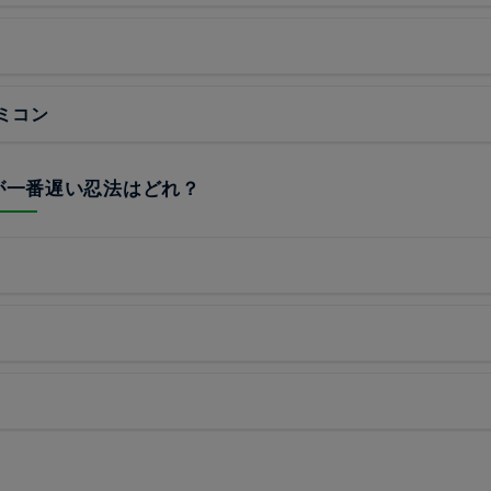
ミコン
場が一番遅い忍法はどれ？