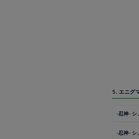
5. エニ
-忍神- 
-忍神- 