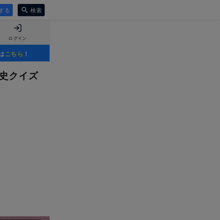
する
検索
ログイン
は
こちら
！
歴史クイズ