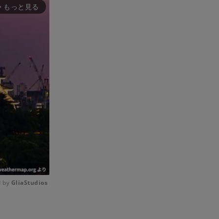
もっと見る
rward_ios
 by 
GliaStudios
Mute