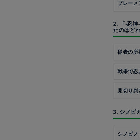
ブレーメ
2. 「-
たのはど
従者の所
戦果で忍
見切り判
3. シノ
シノビノ