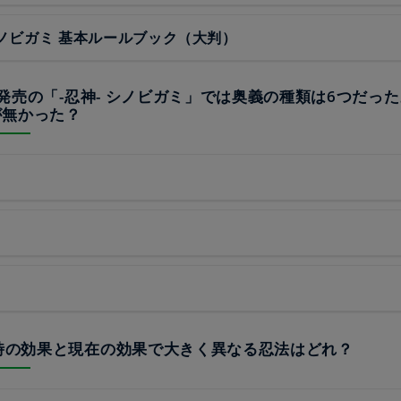
 シノビガミ 基本ルールブック（大判）
09年発売の「-忍神- シノビガミ」では奥義の種類は6つだっ
が無かった？
当時の効果と現在の効果で大きく異なる忍法はどれ？