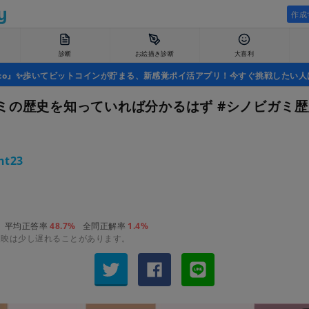
作成
診断
お絵描き診断
大喜利
uco』✨歩いてビットコインが貯まる、新感覚ポイ活アプリ！今すぐ挑戦したい人
ミの歴史を知っていれば分かるはず #シノビガミ
ht23
平均正答率
48.7%
全問正解率
1.4%
反映は少し遅れることがあります。