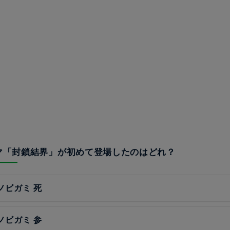
グマ「封鎖結界」が初めて登場したのはどれ？
シノビガミ 死
シノビガミ 参