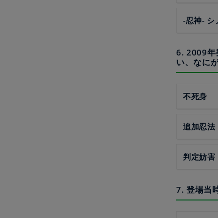
-忍神-
6. 20
い、なに
不死身
追加忍法
判定妨害
7. 登場