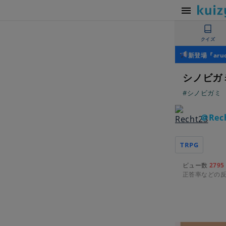
クイズ
新登場『ar
シノビガ
#シノビガミ
＠Rec
TRPG
ビュー数
2795
正答率などの