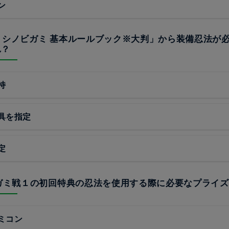
ン
忍神- シノビガミ 基本ルールブック※大判」から装備忍法が
れ？
持
具を指定
定
ビガミ戦１の初回特典の忍法を使用する際に必要なプライ
ミコン