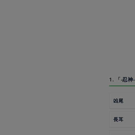
1. 「-
凶尾
長耳