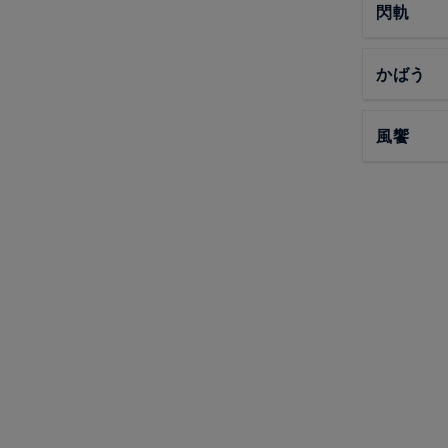
閃軌
かばう
風饗