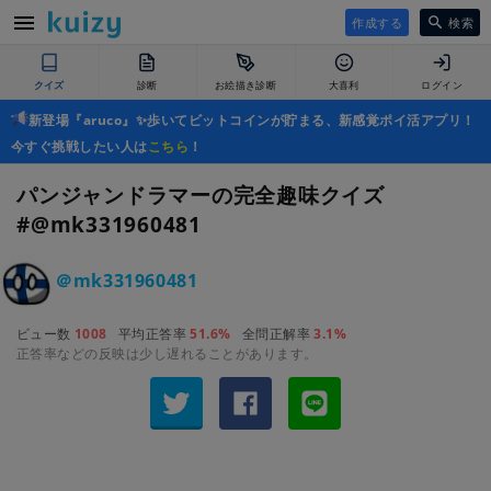
作成する
検索
クイズ
診断
お絵描き診断
大喜利
ログイン
新登場『aruco』✨歩いてビットコインが貯まる、新感覚ポイ活アプリ！
今すぐ挑戦したい人は
こちら
！
パンジャンドラマーの完全趣味クイズ
#@mk331960481
＠mk331960481
ビュー数
1008
平均正答率
51.6%
全問正解率
3.1%
正答率などの反映は少し遅れることがあります。