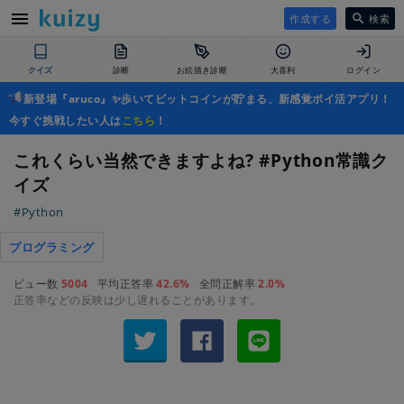
作成する
検索
クイズ
診断
お絵描き診断
大喜利
ログイン
新登場『aruco』✨歩いてビットコインが貯まる、新感覚ポイ活アプリ！
今すぐ挑戦したい人は
こちら
！
これくらい当然できますよね? #Python常識ク
イズ
#Python
プログラミング
ビュー数
5004
平均正答率
42.6%
全問正解率
2.0%
正答率などの反映は少し遅れることがあります。