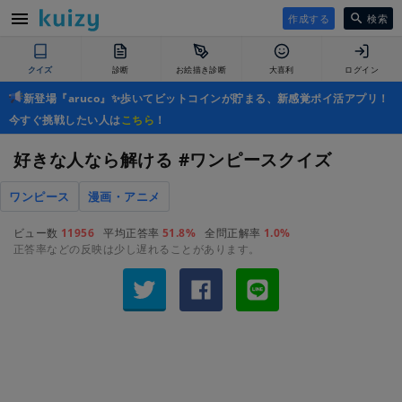
作成する
検索
クイズ
診断
お絵描き診断
大喜利
ログイン
新登場『aruco』✨歩いてビットコインが貯まる、新感覚ポイ活アプリ！
今すぐ挑戦したい人は
こちら
！
好きな人なら解ける #ワンピースクイズ
ワンピース
漫画・アニメ
ビュー数
11956
平均正答率
51.8%
全問正解率
1.0%
正答率などの反映は少し遅れることがあります。