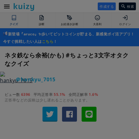
作成する
検索
クイズ
診断
お絵描き診断
大喜利
ログイン
新登場『aruco』✨歩いてビットコインが貯まる、新感覚ポイ活アプリ！
今すぐ挑戦したい人は
こちら
！
ネタ鉄なら余裕(かも) #ちょっと3文字オタク
なクイズ
＠hankyu_7015
ビュー数
6396
平均正答率
55.1%
全問正解率
1.6%
正答率などの反映は少し遅れることがあります。