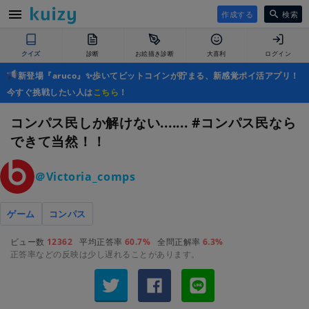
作成する
検索
クイズ
診断
お絵描き診断
大喜利
ログイン
新登場『aruco』✨歩いてビットコインが貯まる、新感覚ポイ活アプリ！
今すぐ挑戦したい人は
こちら
！
コンパス民しか解けない....... #コンパス民なら
できて当然！！
＠Victoria_comps
ゲーム
コンパス
ビュー数
12362
平均正答率
60.7%
全問正解率
6.3%
正答率などの反映は少し遅れることがあります。