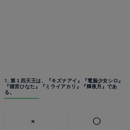
1. 第１四天王は、『キズナアイ』『電脳少女シロ』
『猫宮ひなた』『ミライアカリ』『輝夜月』であ
る。
×
◯