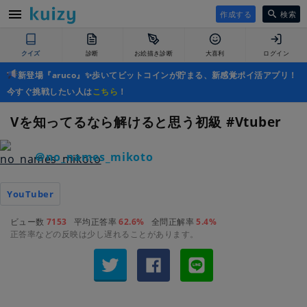
作成する
検索
クイズ
診断
お絵描き診断
大喜利
ログイン
新登場『aruco』✨歩いてビットコインが貯まる、新感覚ポイ活アプリ！
今すぐ挑戦したい人は
こちら
！
Vを知ってるなら解けると思う初級 #Vtuber
＠no_names_mikoto
YouTuber
ビュー数
7153
平均正答率
62.6%
全問正解率
5.4%
正答率などの反映は少し遅れることがあります。