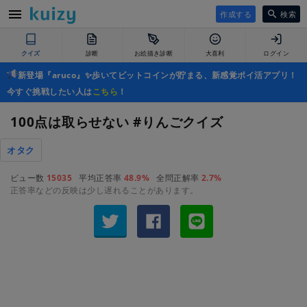
作成する
検索
クイズ
診断
お絵描き診断
大喜利
ログイン
新登場『aruco』✨歩いてビットコインが貯まる、新感覚ポイ活アプリ！
今すぐ挑戦したい人は
こちら
！
100点は取らせない #りんごクイズ
オタク
ビュー数
15035
平均正答率
48.9%
全問正解率
2.7%
正答率などの反映は少し遅れることがあります。