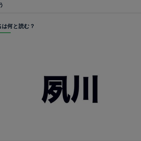
う
駅名は何と読む？