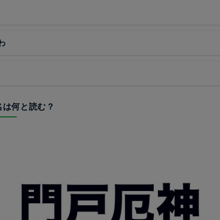
わ
駅名は何と読む？