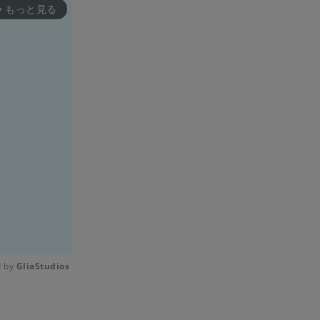
もっと見る
rward_ios
 by 
GliaStudios
Mute