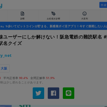
作成
診断
お絵描き診断
大喜利
uco』✨歩いてビットコインが貯まる、新感覚ポイ活アプリ！今すぐ挑戦したい人
線ユーザーにしか解けない！阪急電鉄の難読駅名 
駅名クイズ
y_net
大阪
1
平均正答率
90.4%
全問正解率
51.9%
反映は少し遅れることがあります。