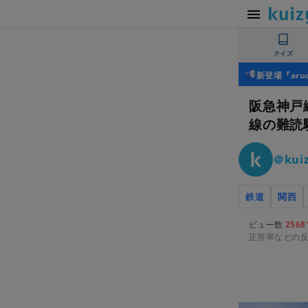
クイズ
新登場『ar
阪急神戸
線の難読
＠kuiz
鉄道
関西
ビュー数
2568
正答率などの