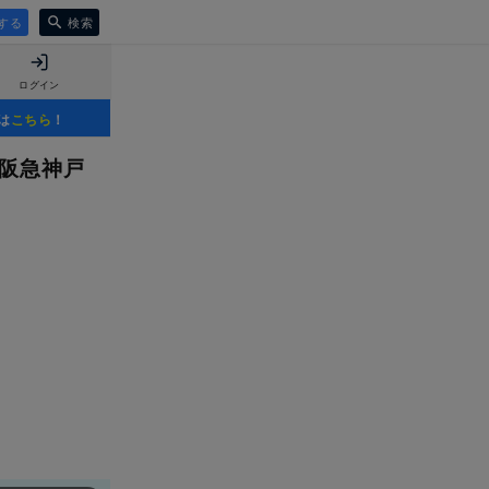
する
検索
ログイン
は
こちら
！
#阪急神戸