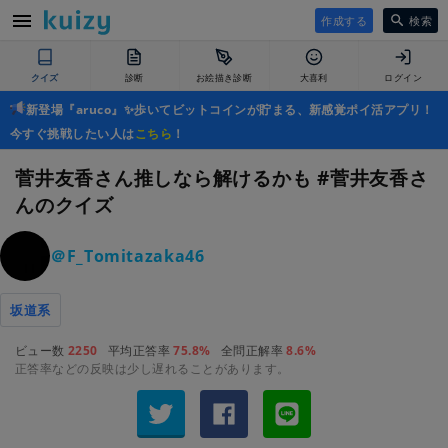
作成する
検索
クイズ
診断
お絵描き診断
大喜利
ログイン
新登場『aruco』✨歩いてビットコインが貯まる、新感覚ポイ活アプリ！
今すぐ挑戦したい人は
こちら
！
菅井友香さん推しなら解けるかも #菅井友香さ
んのクイズ
＠F_Tomitazaka46
坂道系
ビュー数
2250
平均正答率
75.8%
全問正解率
8.6%
正答率などの反映は少し遅れることがあります。