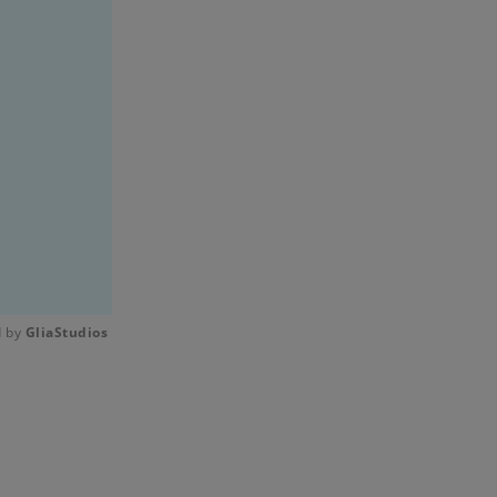
 by 
GliaStudios
Mute