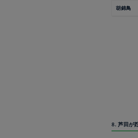
胡錦鳥
8. 芦田