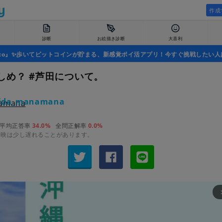
作成
診断
お絵描き診断
大喜利
uco』✨歩いてビットコインが貯まる、新感覚ポイ活アプリ！今すぐ挑戦したい人
しめ？ #芦田について。
ida_manamana
平均正答率
34.0%
全問正解率
0.0%
反映は少し遅れることがあります。
arrow_fo