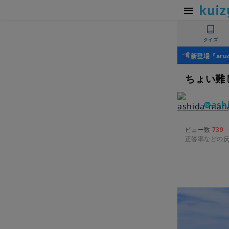
クイズ
新登場『ar
ちょい難
＠ash
ビュー数
739
正答率などの