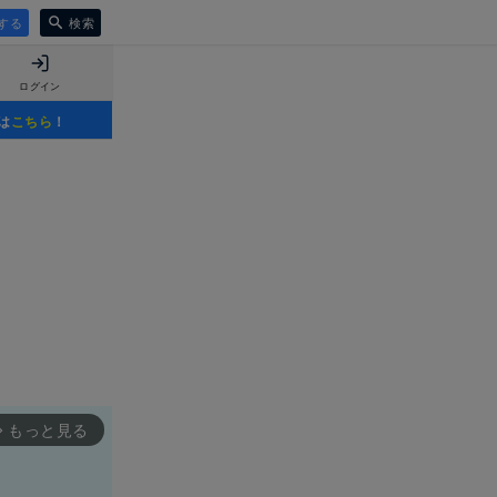
する
検索
ログイン
は
こちら
！
もっと見る
rward_ios