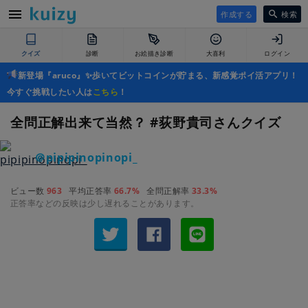
作成する
検索
クイズ
診断
お絵描き診断
大喜利
ログイン
新登場『aruco』✨歩いてビットコインが貯まる、新感覚ポイ活アプリ！
今すぐ挑戦したい人は
こちら
！
全問正解出来て当然？ #荻野貴司さんクイズ
＠pipipinopinopi_
ビュー数
963
平均正答率
66.7%
全問正解率
33.3%
正答率などの反映は少し遅れることがあります。