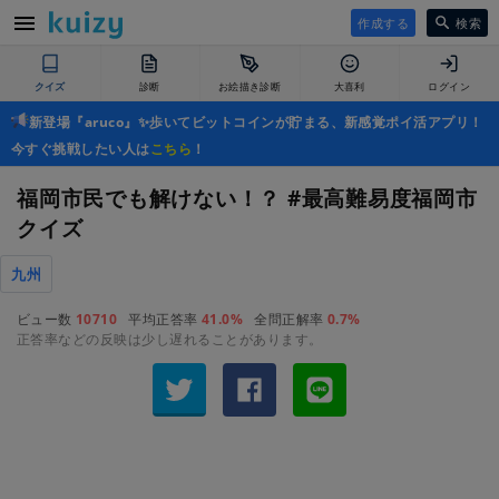
作成する
検索
クイズ
診断
お絵描き診断
大喜利
ログイン
新登場『aruco』✨歩いてビットコインが貯まる、新感覚ポイ活アプリ！
今すぐ挑戦したい人は
こちら
！
福岡市民でも解けない！？ #最高難易度福岡市
クイズ
九州
ビュー数
10710
平均正答率
41.0%
全問正解率
0.7%
正答率などの反映は少し遅れることがあります。