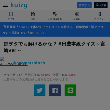
作成する
検索
クイズ
診断
お絵描き診断
大喜利
ログイン
新登場『aruco』✨歩いてビットコインが貯まる、新感覚ポイ活アプリ！
今すぐ挑戦したい人は
こちら
！
鉄ヲタでも解けるかな？ #日豊本線クイズ～宮
崎ver～
＠accesstrainch
ビュー数
917
平均正答率
46.6%
全問正解率
0.0%
正答率などの反映は少し遅れることがあります。