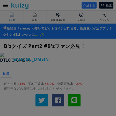
作成する
検索
クイズ
診断
お絵描き診断
大喜利
ログイン
新登場『aruco』✨歩いてビットコインが貯まる、新感覚ポイ活アプリ！
今すぐ挑戦したい人は
こちら
！
B'zクイズ Part2 #B'zファン必見！
＠DTLOC_OMSIN
音楽
ビュー数
3159
平均正答率
58.0%
全問正解率
1.4%
正答率などの反映は少し遅れることがあります。