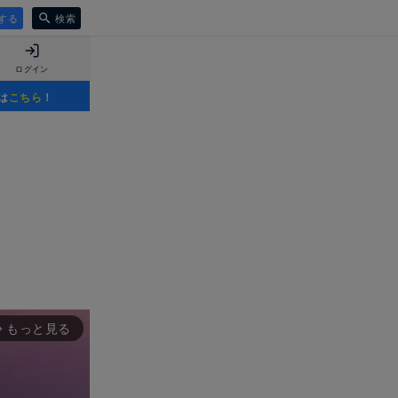
する
検索
ログイン
は
こちら
！
もっと見る
rward_ios