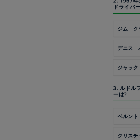
2. 19
ドライバー
ジム ク
デニス 
ジャック
3. ルド
ーは?
ベルント
クリスチ