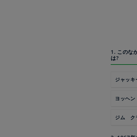
1. この
は?
ジャッキ
ヨッヘン
ジム ク