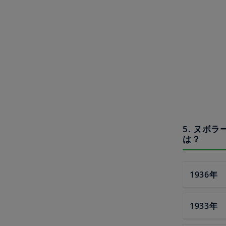
5. ヌボ
は？
1936
1933