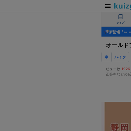
クイズ
新登場『ar
オールドフ
車
バイク
ビュー数
1926
正答率などの