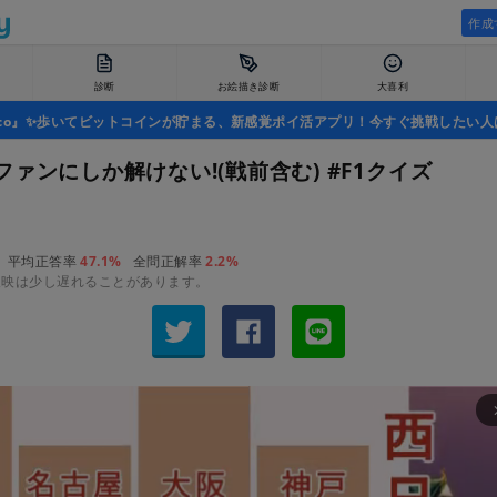
作成
診断
お絵描き診断
大喜利
uco』✨歩いてビットコインが貯まる、新感覚ポイ活アプリ！今すぐ挑戦したい人
ァンにしか解けない!(戦前含む) #F1クイズ
平均正答率
47.1%
全問正解率
2.2%
反映は少し遅れることがあります。
arrow_fo