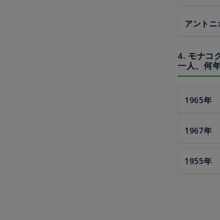
アントニ
4. モナ
一人、何年
1965
1967
1955