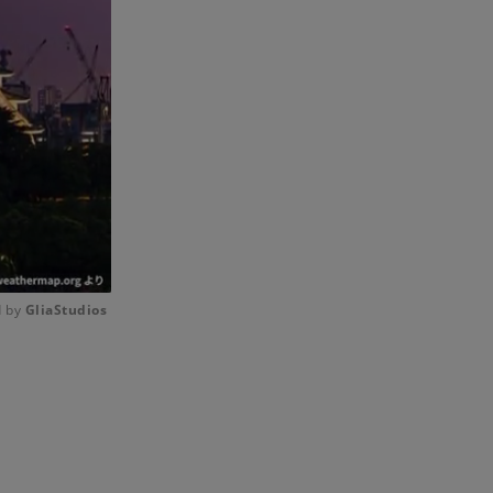
 by 
GliaStudios
Mute