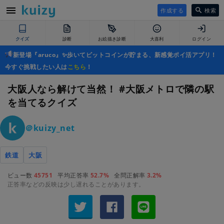
作成する
検索
クイズ
診断
お絵描き診断
大喜利
ログイン
新登場『aruco』✨歩いてビットコインが貯まる、新感覚ポイ活アプリ！
今すぐ挑戦したい人は
こちら
！
大阪人なら解けて当然！ #大阪メトロで隣の駅
を当てるクイズ
＠kuizy_net
鉄道
大阪
ビュー数
45751
平均正答率
52.7%
全問正解率
3.2%
正答率などの反映は少し遅れることがあります。