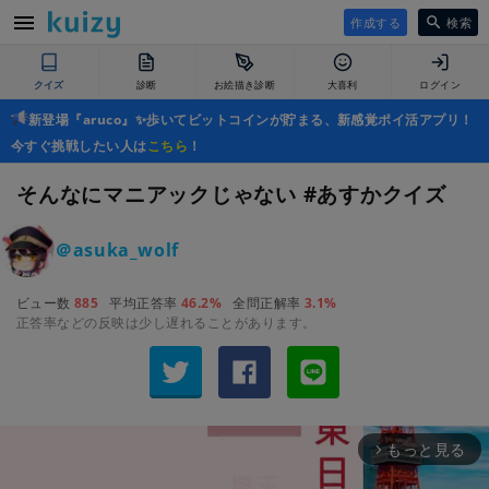
作成する
検索
クイズ
診断
お絵描き診断
大喜利
ログイン
新登場『aruco』✨歩いてビットコインが貯まる、新感覚ポイ活アプリ！
今すぐ挑戦したい人は
こちら
！
そんなにマニアックじゃない #あすかクイズ
＠asuka_wolf
ビュー数
885
平均正答率
46.2%
全問正解率
3.1%
正答率などの反映は少し遅れることがあります。
もっと見る
arrow_forward_ios