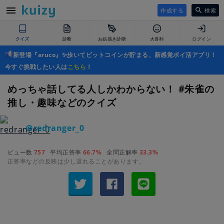
作成する
検索
クイズ
診断
お絵描き診断
大喜利
ログイン
新登場『aruco』✨歩いてビットコインが貯まる、新感覚ポイ活アプリ！
今すぐ挑戦したい人は
こちら
！
めっちゃ話してる人しかわからない！ #朱雀の
推し・趣味などのクイズ
＠redranger_0
ビュー数
757
平均正答率
66.7%
全問正解率
33.3%
正答率などの反映は少し遅れることがあります。