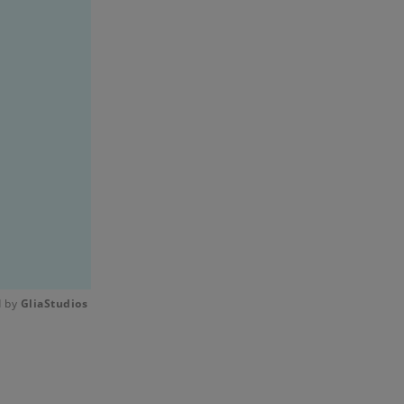
 by 
GliaStudios
Mute