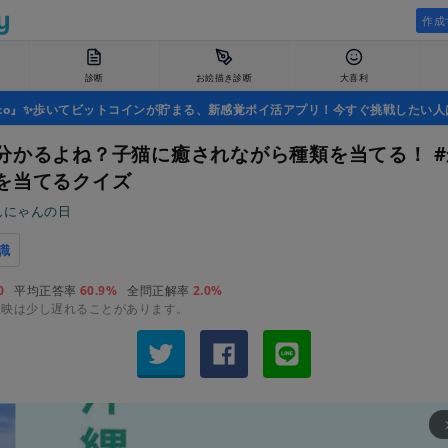
作成
診断
お絵描き診断
大喜利
uco』✨歩いてビットコインが貯まる、新感覚ポイ活アプリ！今すぐ挑戦したい人
分かるよね？子猫に癒されながら種類を当てる！ 
を当てるクイズ
んにゃんの日
識
0
平均正答率
60.9%
全問正解率
2.0%
反映は少し遅れることがあります。
arrow_fo