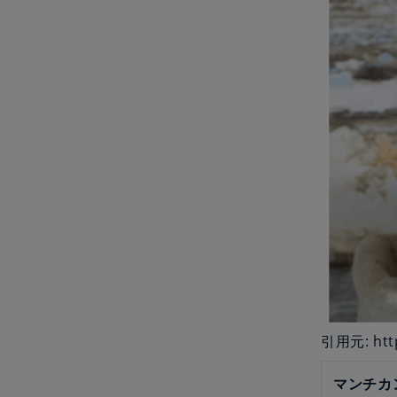
引用元: http
マンチカ