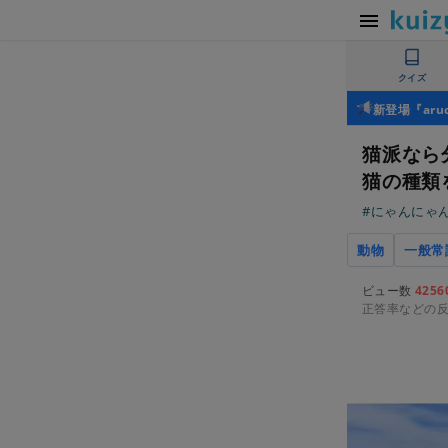
クイズ
新登場『ar
猫派なら
猫の種類
#にゃんにゃ
動物
一般常
ビュー数
4256
正答率などの