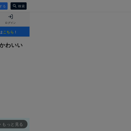
する
検索
ログイン
は
こちら
！
#かわいい
もっと見る
rward_ios