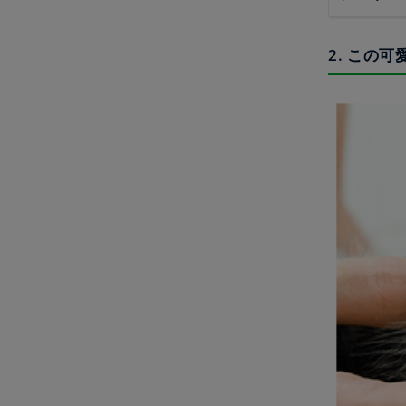
2. この