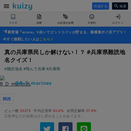
作成する
検索
クイズ
診断
お絵描き診断
大喜利
ログイン
新登場『aruco』✨歩いてビットコインが貯まる、新感覚ポイ活アプリ！
今すぐ挑戦したい人は
こちら
！
真の兵庫県民しか解けない！？ #兵庫県難読地
名クイズ！
#難読地名
#翔んで兵庫
#兵庫県
＠R_D_marines
関西
ビュー数
53273
平均正答率
83.6%
全問正解率
27.9%
正答率などの反映は少し遅れることがあります。