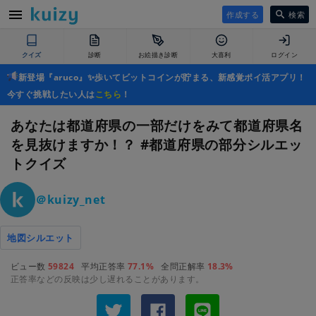
作成する
検索
クイズ
診断
お絵描き診断
大喜利
ログイン
新登場『aruco』✨歩いてビットコインが貯まる、新感覚ポイ活アプリ！
今すぐ挑戦したい人は
こちら
！
あなたは都道府県の一部だけをみて都道府県名
を見抜けますか！？ #都道府県の部分シルエッ
トクイズ
＠kuizy_net
地図シルエット
ビュー数
59824
平均正答率
77.1%
全問正解率
18.3%
正答率などの反映は少し遅れることがあります。