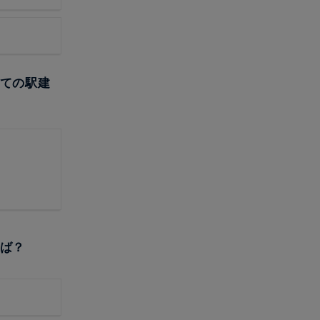
べての駅建
えば？