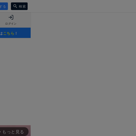
する
検索
ログイン
は
こちら
！
もっと見る
rward_ios