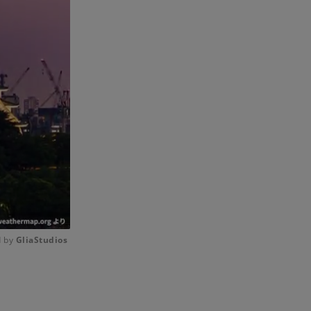
 by 
GliaStudios
Mute