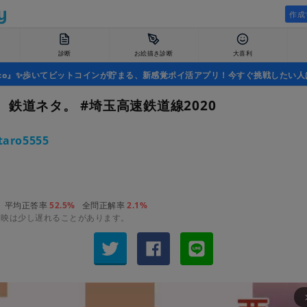
作成
診断
お絵描き診断
大喜利
uco』✨歩いてビットコインが貯まる、新感覚ポイ活アプリ！今すぐ挑戦したい人
。鉄道ネタ。 #埼玉高速鉄道線2020
taro5555
平均正答率
52.5%
全問正解率
2.1%
反映は少し遅れることがあります。
arrow_fo