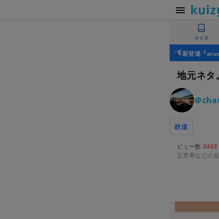
クイズ
新登場『ar
地元ネタ
＠cha
鉄道
ビュー数
3463
正答率などの