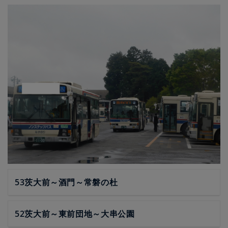
53茨大前～酒門～常磐の杜
52茨大前～東前団地～大串公園