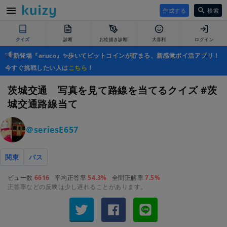
作成する
検索
クイズ
診断
お絵描き診断
大喜利
ログイン
新登場『aruco』✨歩いてビットコインが貯まる、新感覚ポイ活アプリ！
今すぐ挑戦したい人は
こちら
！
茨城交通 写真を見て路線を当てるクイズ #茨
城交通路線当て
＠seriesE657
関東
バス
ビュー数
6616
平均正答率
54.3%
全問正解率
7.5%
正答率などの反映は少し遅れることがあります。