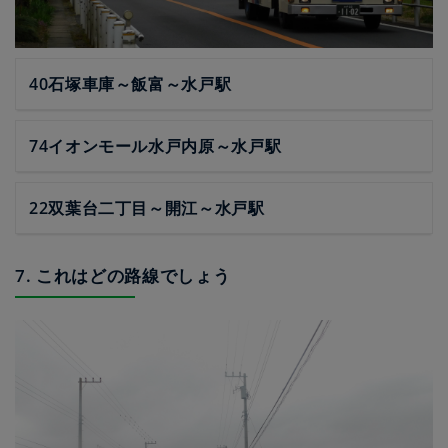
40石塚車庫～飯富～水戸駅
74イオンモール水戸内原～水戸駅
22双葉台二丁目～開江～水戸駅
7. これはどの路線でしょう