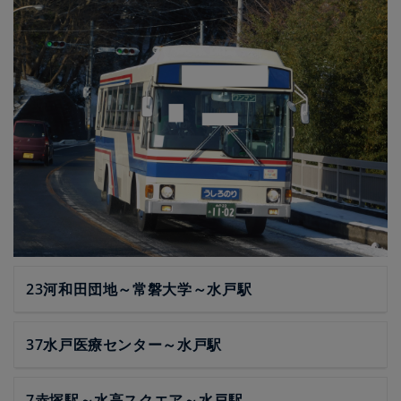
23河和田団地～常磐大学～水戸駅
37水戸医療センター～水戸駅
7赤塚駅～水高スクエア～水戸駅