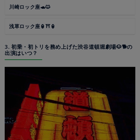
川崎ロック座🐢🐱
浅草ロック座🏮⛩🏮
3. 初乗・初トリを務め上げた渋谷道頓堀劇場🐶🐕の
出演はいつ？