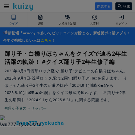
作成する
検索
クイズ
診断
お絵描き診断
大喜利
ログイン
新登場『aruco』✨歩いてビットコインが貯まる、新感覚ポイ活アプリ！
今すぐ挑戦したい人は
こちら
！
踊り子・白橋りほちゃんをクイズで辿る2年生
活躍の軌跡！ #クイズ踊り子2年生修了編
2023年9月1日浅草ロック座で"踊り子"デビューの白橋りほちゃん。
2025年9月1日(浅草ロック座)で2周年(踊り子3年生)を迎えます。 り
ほちゃん踊り子2年生の活躍の軌跡「2024.9.1(川崎R🐢)から
2025.8.10(川崎R🐢)出演」をクイズ形式で辿れます。 ※ 踊り子2年
生の期間中「2024.9.1から2025.8.31」に関する問題です。
#踊り子
#ストリッパー
＠tea777_ryokucha