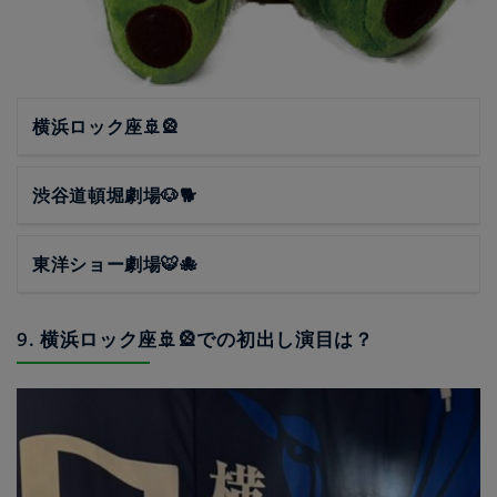
横浜ロック座🚢🎡
渋谷道頓堀劇場🐶🐕
東洋ショー劇場🐯🐙
9. 横浜ロック座🚢🎡での初出し演目は？