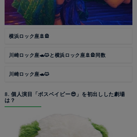
横浜ロック座🚢🎡
川崎ロック座🐢🐱と横浜ロック座🚢🎡同数
川崎ロック座🐢🐱
8. 個人演目「ボスベイビー😎」を初出しした劇場
は？