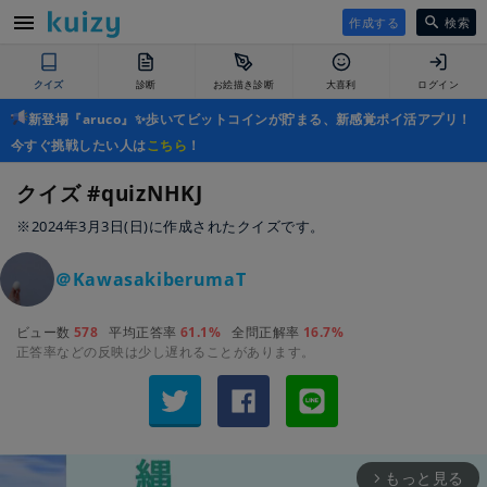
作成する
検索
クイズ
診断
お絵描き診断
大喜利
ログイン
新登場『aruco』✨歩いてビットコインが貯まる、新感覚ポイ活アプリ！
今すぐ挑戦したい人は
こちら
！
クイズ #quizNHKJ
※2024年3月3日(日)に作成されたクイズです。
＠KawasakiberumaT
ビュー数
578
平均正答率
61.1%
全問正解率
16.7%
正答率などの反映は少し遅れることがあります。
もっと見る
arrow_forward_ios