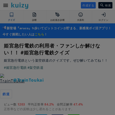
作成する
検索
クイズ
診断
お絵描き診断
大喜利
ログイン
新登場『aruco』✨歩いてビットコインが貯まる、新感覚ポイ活アプリ！
今すぐ挑戦したい人は
こちら
！
姫宮急行電鉄の利用者・ファンしか解けな
い！！ #姫宮急行電鉄クイズ
姫宮急行電鉄という架空鉄道のクイズです。ぜひ解いてみてね！！
#姫宮急行電鉄
#架空鉄道
＠TrainToukai
鉄道
ビュー数
1203
平均正答率
84.2%
全問正解率
47.4%
正答率などの反映は少し遅れることがあります。