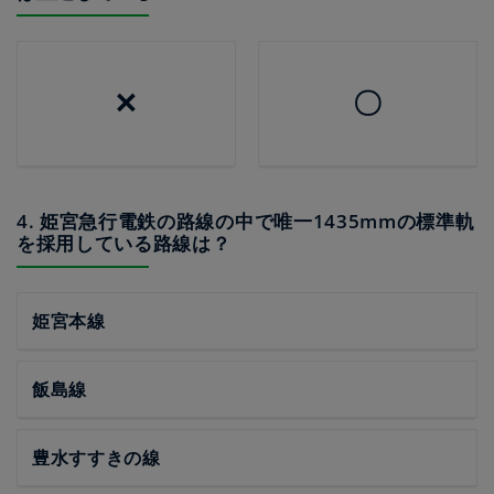
✕
〇
4. 姫宮急行電鉄の路線の中で唯一1435mmの標準軌
を採用している路線は？
姫宮本線
飯島線
豊水すすきの線