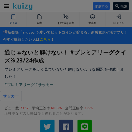
作成する
検索
クイズ
診断
お絵描き診断
大喜利
ログイン
新登場『aruco』✨歩いてビットコインが貯まる、新感覚ポイ活アプリ！
今すぐ挑戦したい人は
こちら
！
通じゃないと解けない！ #プレミアリーグクイ
ズ※23/24作成
プレミアリーグをよく見ていないと解けないような問題を作成しま
した！
#プレミアリーグ
#サッカー
サッカー
ビュー数
7357
平均正答率
60.3%
全問正解率
2.6%
正答率などの反映は少し遅れることがあります。