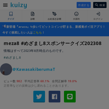
作成する
検索
クイズ
診断
お絵描き診断
大喜利
ログイン
新登場『aruco』✨歩いてビットコインが貯まる、新感覚ポイ活アプリ！
今すぐ挑戦したい人は
こちら
！
meza8 #めざまし8スポンサークイズ202308
情報はすべて2023年8月時点のものです。
#めざまし8
＠KawasakiberumaT
ビュー数
982
平均正答率
60.1%
全問正解率
19.0%
正答率などの反映は少し遅れることがあります。