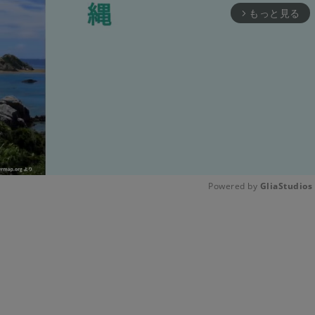
もっと見る
arrow_forward_ios
Powered by 
GliaStudios
Unmute