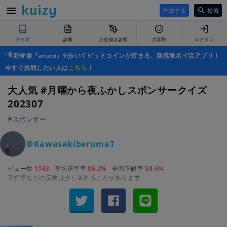
作成する
検索
クイズ
診断
お絵描き診断
大喜利
ログイン
新登場『aruco』✨歩いてビットコインが貯まる、新感覚ポイ活アプリ！
今すぐ挑戦したい人は
こちら
！
大人気 #月曜から夜ふかしスポンサークイズ
202307
#スポンサー
＠KawasakiberumaT
ビュー数
1143
平均正答率
86.2%
全問正解率
58.6%
正答率などの反映は少し遅れることがあります。