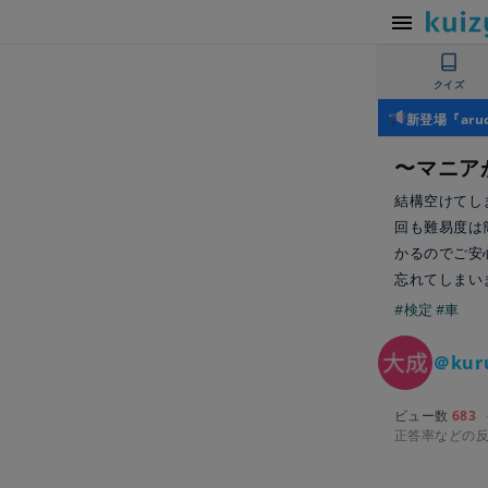
クイズ
新登場『ar
〜マニア
結構空けてし
回も難易度は
かるのでご安
忘れてしまい
#検定
#車
＠kur
ビュー数
683
正答率などの