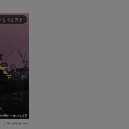
もっと見る
rward_ios
 by 
GliaStudios