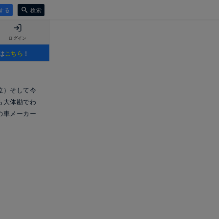
する
検索
ログイン
は
こちら
！
泣）そして今
も大体勘でわ
の車メーカー