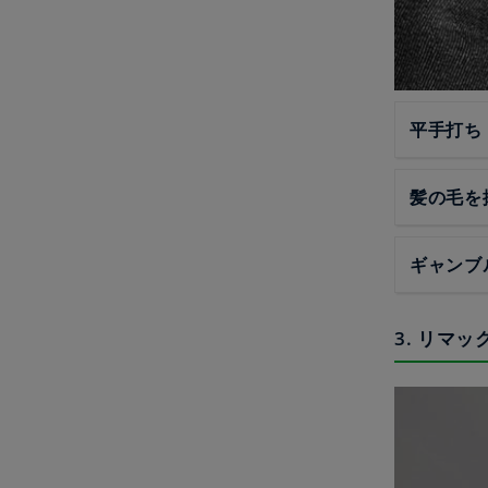
平手打ち
髪の毛を
ギャンブ
3. リマ