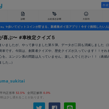
作成
診断
お絵描き診断
大喜利
uco』✨歩いてビットコインが貯まる、新感覚ポイ活アプリ！今すぐ挑戦したい人
が喜ぶ〜 #車検定クイズ５
まいましたが、やって参りました第５弾。データが二回も消滅しました（
簡単です。今回は、創業者クイズや、歴史クイズが入っています！！それ
心を。エンジン系の問題は入っていません、楽しんでください！！（表紙
ました…）
uma_sukitai
平均正答率
52.5%
全問正解率
0.0%
反映は少し遅れることがあります。