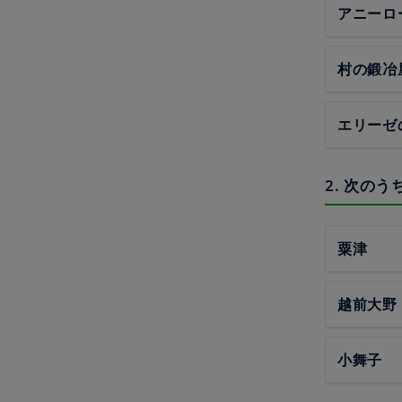
アニーロ
村の鍛冶
エリーゼ
2. 次の
粟津
越前大野
小舞子