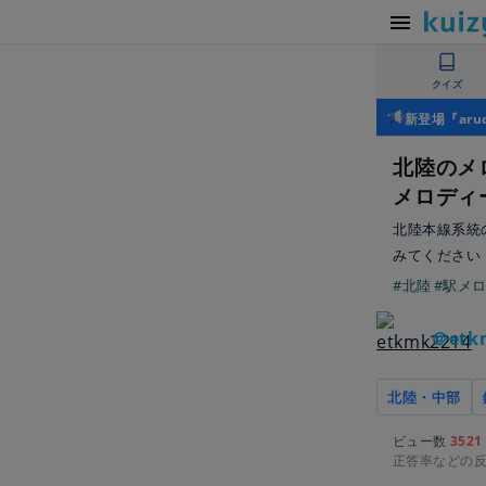
クイズ
新登場『ar
北陸のメ
メロディ
北陸本線系統
みてください
#北陸
#駅メ
＠etk
北陸・中部
ビュー数
3521
正答率などの