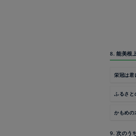
8. 能美
栄冠は君
ふるさと
かもめの
9. 次の