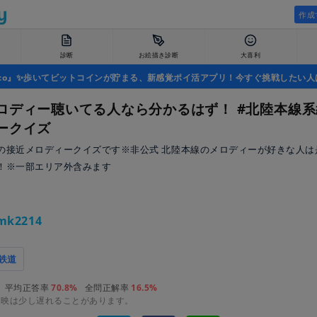
作成
診断
お絵描き診断
大喜利
uco』✨歩いてビットコインが貯まる、新感覚ポイ活アプリ！今すぐ挑戦したい人
ロディー聴いてる人なら分かるはず！ #北陸本線
ークイズ
の接近メロディークイズです※非公式 北陸本線のメロディーが好きな人は
！※一部エリア外含みます
ロ
mk2214
鉄道
平均正答率
70.8%
全問正解率
16.5%
反映は少し遅れることがあります。