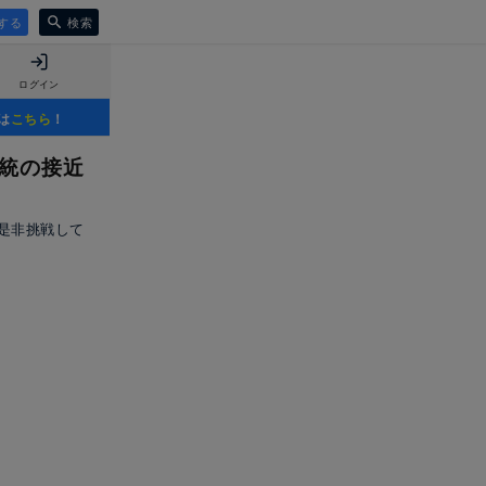
する
検索
ログイン
は
こちら
！
系統の接近
是非挑戦して