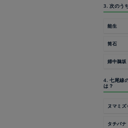
3. 次の
能生
筒石
婦中鵜坂
4. 七尾
は？
ヌマミズ
タチバナ