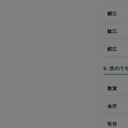
鯖江
鯰江
鮫江
6. 次の
敦賀
金沢
松任