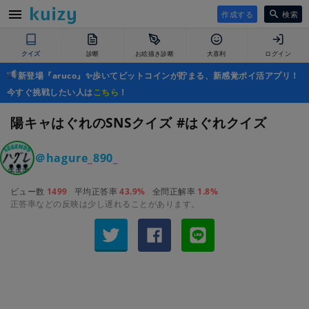
作成する
検索
クイズ
診断
お絵描き診断
大喜利
ログイン
新登場『aruco』✨歩いてビットコインが貯まる、新感覚ポイ活アプリ！
今すぐ挑戦したい人は
こちら
！
陽キャはぐれのSNSクイズ #はぐれクイズ
＠hagure_890_
ビュー数
1499
平均正答率
43.9%
全問正解率
1.8%
正答率などの反映は少し遅れることがあります。