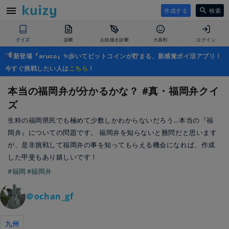
作成する
検索
クイズ
診断
お絵描き診断
大喜利
ログイン
新登場『aruco』✨歩いてビットコインが貯まる、新感覚ポイ活アプリ！
今すぐ挑戦したい人は
こちら
！
本当の福岡弁が分かるかな？ #真・福岡弁クイ
ズ
生粋の福岡県民でも極めて少数しかわからないだろう…本当の『福
岡弁』についての問題です。 福岡弁を知らないと難問だと思います
が、是非挑戦して福岡弁の事を知ってもらえる機会になれば、作成
した甲斐もあり嬉しいです！
#福岡
#福岡弁
＠ochan_gf
九州