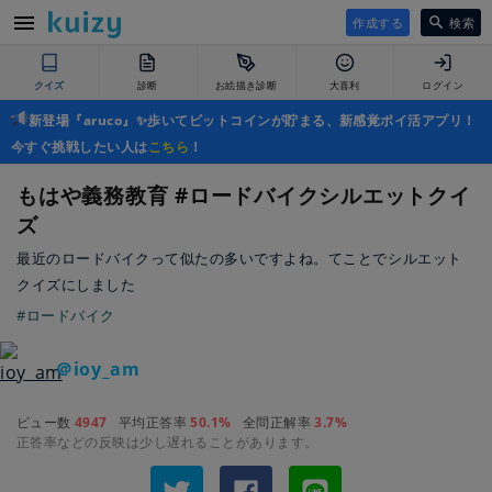
作成する
検索
クイズ
診断
お絵描き診断
大喜利
ログイン
新登場『aruco』✨歩いてビットコインが貯まる、新感覚ポイ活アプリ！
今すぐ挑戦したい人は
こちら
！
もはや義務教育 #ロードバイクシルエットクイ
ズ
最近のロードバイクって似たの多いですよね。てことでシルエット
クイズにしました
#ロードバイク
＠ioy_am
ビュー数
4947
平均正答率
50.1%
全問正解率
3.7%
正答率などの反映は少し遅れることがあります。