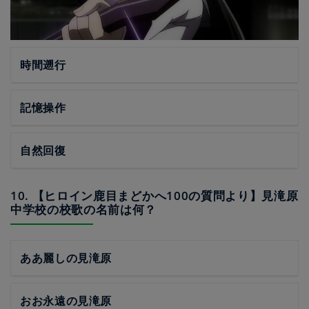
時間遡行
記憶操作
自然回復
10. 【ヒロイン鹿目まどかへ100の質問より】見滝原
中学校の校歌の名前は何？
ああ麗しの見滝原
おお永遠の見滝原