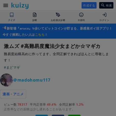
作成する
検索
クイズ
診断
お絵描き診断
大喜利
ログイン
新登場『aruco』✨歩いてビットコインが貯まる、新感覚ポイ活アプリ！
今すぐ挑戦したい人は
こちら
！
激ムズ #高難易度魔法少女まどか☆マギカ
難易度結構高めに作ってます。全問正解できればほんとに尊敬しま
す！
#まどマギ
＠madohomu117
漫画・アニメ
ビュー数
78317
平均正答率
49.4%
全問正解率
1.2%
正答率などの反映は少し遅れることがあります。